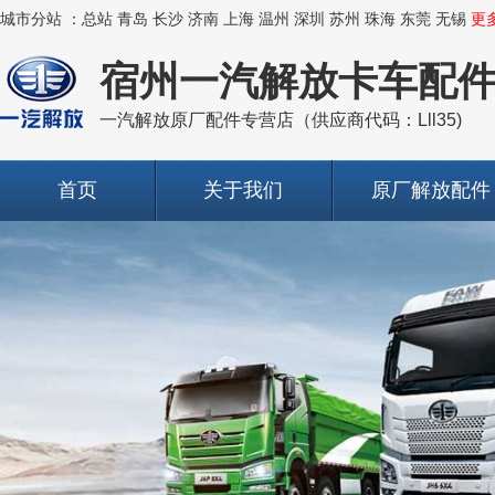
城市分站 ：
总站
青岛
长沙
济南
上海
温州
深圳
苏州
珠海
东莞
无锡
更
宿州一汽解放卡车配
一汽解放原厂配件专营店（供应商代码：Lll35)
首页
关于我们
原厂解放配件