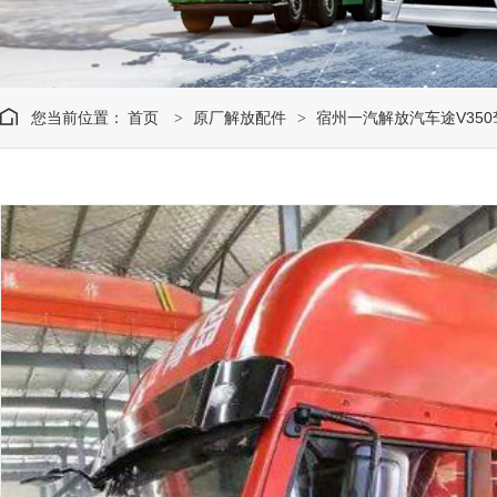
您当前位置：
首页
原厂解放配件
宿州一汽解放汽车途V35
>
>