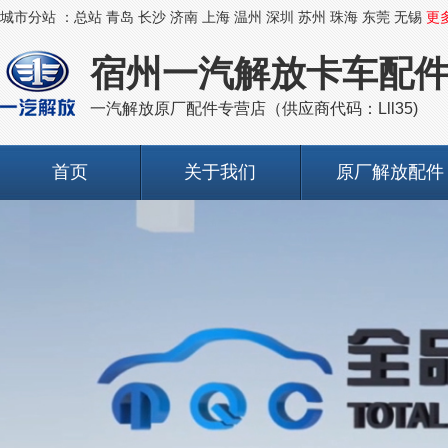
城市分站 ：
总站
青岛
长沙
济南
上海
温州
深圳
苏州
珠海
东莞
无锡
更
宿州一汽解放卡车配
一汽解放原厂配件专营店（供应商代码：Lll35)
首页
关于我们
原厂解放配件